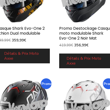
asque Shark Evo-One 2
Promo Destockage Casqu
ithion Dual modulable
moto modulable Shark
Evo-One 2 Noir Mat
Le
Le
49,99
€
359,99
€
Le
Le
419,99
€
356,99
€
prix
prix
prix
prix
initial
actuel
Détails & Prix Moto
initial
actuel
Axxe
Détails & Prix Moto
était :
est :
Axxe
était :
est :
449,99€.
359,99€.
419,99€.
356,99€.
Promo !
Pro