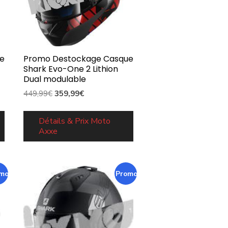
e
Promo Destockage Casque
Shark Evo-One 2 Lithion
Dual modulable
Le
Le
449,99
€
359,99
€
prix
prix
initial
actuel
Détails & Prix Moto
Axxe
était :
est :
449,99€.
359,99€.
mo !
Promo !