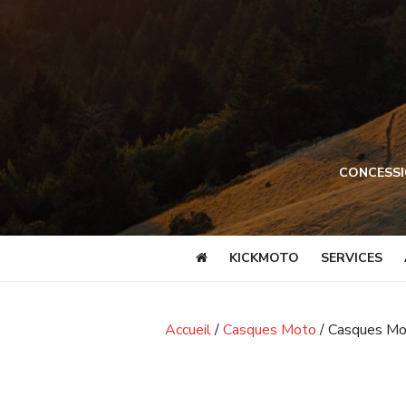
Skip
to
content
CONCESSI
KICKMOTO
SERVICES
Accueil
/
Casques Moto
/ Casques Mo