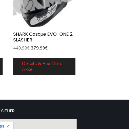
SHARK Casque EVO-ONE 2
SLASHER
Le
Le
449,99
€
379,99
€
prix
prix
initial
actuel
Détails & Prix Moto
Axxe
était :
est :
449,99€.
379,99€.
 SITUER