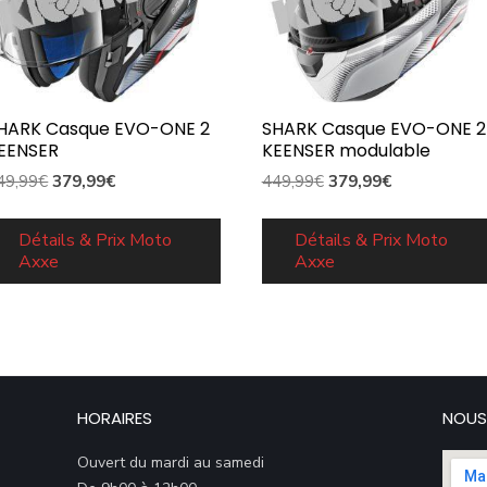
HARK Casque EVO-ONE 2
SHARK Casque EVO-ONE 2
EENSER
KEENSER modulable
Le
Le
Le
Le
49,99
€
379,99
€
449,99
€
379,99
€
prix
prix
prix
prix
initial
actuel
initial
actuel
Détails & Prix Moto
Détails & Prix Moto
Axxe
Axxe
était :
est :
était :
est :
449,99€.
379,99€.
449,99€.
379,99€.
HORAIRES
NOUS
Ouvert du mardi au samedi