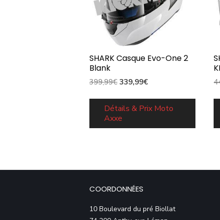
SHARK Casque Evo-One 2
S
Blank
K
Le
Le
399,99
€
339,99
€
4
prix
prix
initial
actuel
Détails & Prix Moto
Axxe
était :
est :
399,99€.
339,99€.
COORDONNÉES
10 Boulevard du pré Biollat