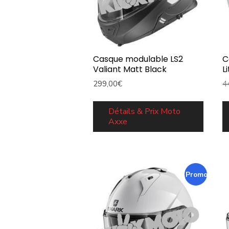
Casque modulable LS2
C
Valiant Matt Black
L
299,00
€
4
Détails & Prix Moto
Axxe
Promo !