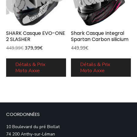
SHARK Casque EVO-ONE
Shark Casque Integral
2 SLASHER
Spartan Carbon silicium
Le
Le
449,99
€
379,99
€
449,99
€
prix
prix
initial
actuel
Détails & Prix
Détails & Prix
Moto Axxe
Moto Axxe
était :
est :
449,99€.
379,99€.
COORDONNÉES
10 Boulevard du pré Biollat
74 200 Anthy-sur-Léman