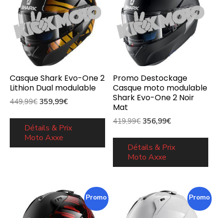
Casque Shark Evo-One 2
Promo Destockage
Lithion Dual modulable
Casque moto modulable
Shark Evo-One 2 Noir
Le
Le
449,99
€
359,99
€
Mat
prix
prix
Le
Le
419,99
€
356,99
€
initial
actuel
Détails & Prix
prix
prix
Moto Axxe
était :
est :
initial
actuel
Détails & Prix
449,99€.
359,99€.
Moto Axxe
était :
est :
419,99€.
356,99€.
Promo !
Promo !