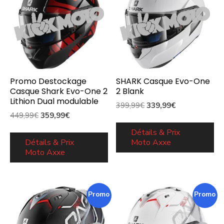
Promo Destockage
SHARK Casque Evo-One
Casque Shark Evo-One 2
2 Blank
Lithion Dual modulable
Le
Le
399,99
€
339,99
€
Le
Le
449,99
€
359,99
€
prix
prix
prix
prix
initial
actuel
Détails & Prix
initial
actuel
Détails & Prix
Moto Axxe
était :
est :
Moto Axxe
était :
est :
399,99€.
339,99€.
449,99€.
359,99€.
Promo !
Promo !