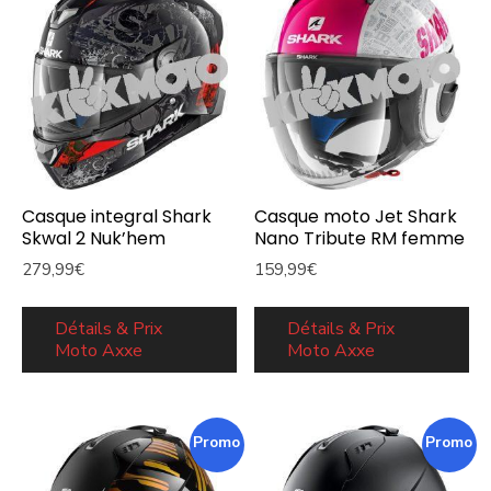
Casque integral Shark
Casque moto Jet Shark
Skwal 2 Nuk’hem
Nano Tribute RM femme
279,99
€
159,99
€
Détails & Prix
Détails & Prix
Moto Axxe
Moto Axxe
Promo !
Promo !