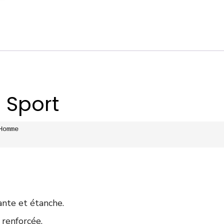
 Sport
Homme

nte et étanche.
 renforcée.