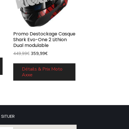
Promo Destockage Casque
Shark Evo-One 2 Lithion
Dual modulable
Le
Le
449,99
€
359,99
€
prix
prix
initial
actuel
Détails & Prix Moto
Axxe
était :
est :
449,99€.
359,99€.
 SITUER