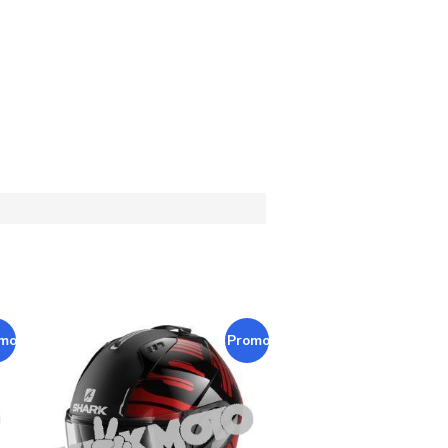
mo !
Promo !