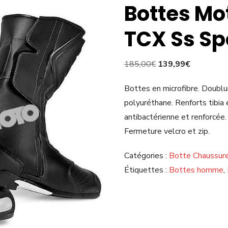
Bottes Mo
TCX Ss Sp
Le
Le
185,00
€
139,99
€
prix
prix
Bottes en microfibre. Doublu
initial
actuel
polyuréthane. Renforts tibia
était :
est :
antibactérienne et renforcée.
185,00€.
139,99€.
Fermeture velcro et zip.
Catégories :
Botte Chaussur
Étiquettes :
Bottes homme
,