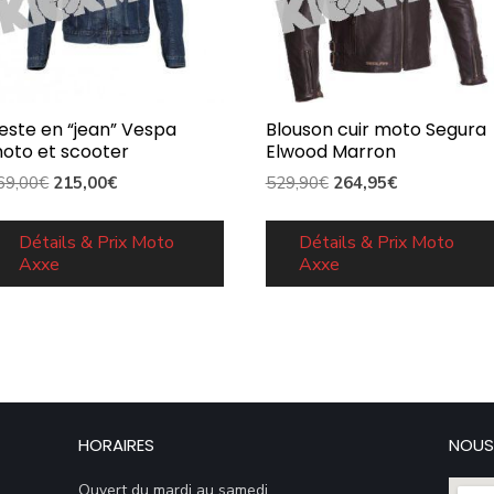
este en “jean” Vespa
Blouson cuir moto Segura
oto et scooter
Elwood Marron
Le
Le
Le
Le
69,00
€
215,00
€
529,90
€
264,95
€
prix
prix
prix
prix
initial
actuel
initial
actuel
Détails & Prix Moto
Détails & Prix Moto
Axxe
Axxe
était :
est :
était :
est :
269,00€.
215,00€.
529,90€.
264,95€.
HORAIRES
NOUS
Ouvert du mardi au samedi