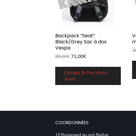
Backpack “Seat”
V
Black/Grey Sac à dos
m
Vespa
2
Le
Le
89,00
€
71,00
€
prix
prix
initial
actuel
Détails & Prix Moto
Axxe
était :
est :
89,00€.
71,00€.
COORDONNÉES
10 Boulevard du pré Biollat