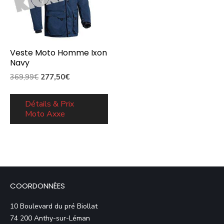
Veste Moto Homme Ixon
Navy
Le
Le
369,99
€
277,50
€
prix
prix
initial
actuel
Détails & Prix
Moto Axxe
était :
est :
369,99€.
277,50€.
COORDONNÉES
10 Boulevard du pré Biollat
74 200 Anthy-sur-Léman