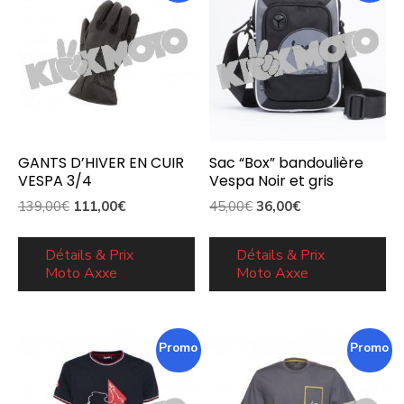
GANTS D’HIVER EN CUIR
Sac “Box” bandoulière
VESPA 3/4
Vespa Noir et gris
Le
Le
Le
Le
139,00
€
111,00
€
45,00
€
36,00
€
prix
prix
prix
prix
initial
actuel
initial
actuel
Détails & Prix
Détails & Prix
Moto Axxe
Moto Axxe
était :
est :
était :
est :
139,00€.
111,00€.
45,00€.
36,00€.
Promo !
Promo !