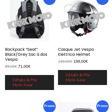
Backpack “Seat”
Casque Jet Vespa
Black/Grey Sac à dos
Elettrica Helmet
Vespa
Le
Le
249,00
€
199,00
€
Le
Le
89,00
€
71,00
€
prix
prix
prix
prix
initial
actuel
Détails & Prix
initial
actuel
Détails & Prix
Moto Axxe
était :
est :
Moto Axxe
était :
est :
249,00€.
199,00€.
89,00€.
71,00€.
Promo !
Promo !