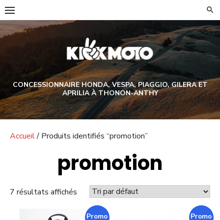
Skip
to
content
CONCESSIONNAIRE HONDA, VESPA, PIAGGIO, GILERA ET
APRILIA À THONON-ANTHY
Accueil
/ Produits identifiés “promotion”
promotion
7 résultats affichés
Promo !
Promo !