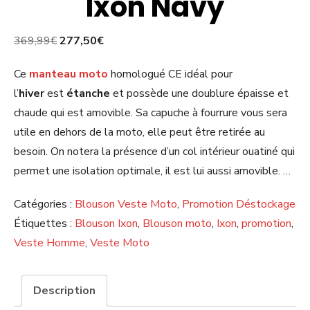
Ixon Navy
Le
Le
369,99
€
277,50
€
prix
prix
Ce
manteau moto
homologué CE idéal pour
initial
actuel
l’
hiver
est
étanche
et possède une doublure épaisse et
était :
est :
chaude qui est amovible. Sa capuche à fourrure vous sera
369,99€.
277,50€.
utile en dehors de la moto, elle peut être retirée au
besoin. On notera la présence d’un col intérieur ouatiné qui
permet une isolation optimale, il est lui aussi amovible. …
Catégories :
Blouson Veste Moto
,
Promotion Déstockage
Étiquettes :
Blouson Ixon
,
Blouson moto
,
Ixon
,
promotion
,
Veste Homme
,
Veste Moto
Description