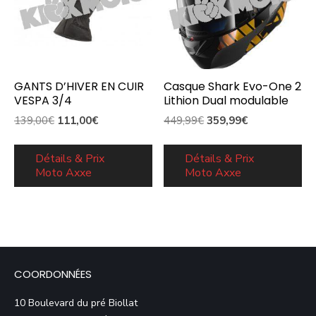
GANTS D’HIVER EN CUIR
Casque Shark Evo-One 2
VESPA 3/4
Lithion Dual modulable
Le
Le
Le
Le
139,00
€
111,00
€
449,99
€
359,99
€
prix
prix
prix
prix
initial
actuel
initial
actuel
Détails & Prix
Détails & Prix
Moto Axxe
Moto Axxe
était :
est :
était :
est :
139,00€.
111,00€.
449,99€.
359,99€.
COORDONNÉES
10 Boulevard du pré Biollat