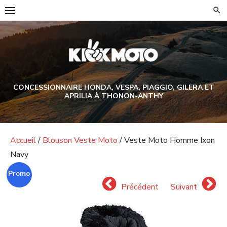
Skip
to
content
CONCESSIONNAIRE HONDA, VESPA, PIAGGIO, GILERA ET
APRILIA À THONON-ANTHY
Accueil
/
Blouson Veste Moto
/ Veste Moto Homme Ixon
Navy
Promo !
Précédent
Suivant