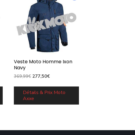
Veste Moto Homme Ixon
Navy
Le
Le
369,99
€
277,50
€
prix
prix
initial
actuel
Détails & Prix Moto
Axxe
était :
est :
369,99€.
277,50€.