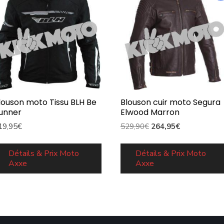
louson moto Tissu BLH Be
Blouson cuir moto Segura
unner
Elwood Marron
Le
Le
19,95
€
529,90
€
264,95
€
prix
prix
initial
actuel
Détails & Prix Moto
Détails & Prix Moto
Axxe
Axxe
était :
est :
529,90€.
264,95€.