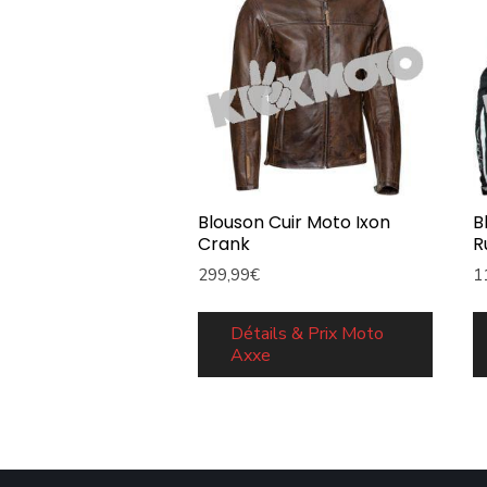
Blouson Cuir Moto Ixon
B
Crank
R
299,99
€
1
Détails & Prix Moto
Axxe