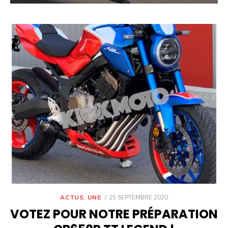
POSTED
ACTUS
,
UNE
25 SEPTEMBRE 2020
ON
VOTEZ POUR NOTRE PRÉPARATION