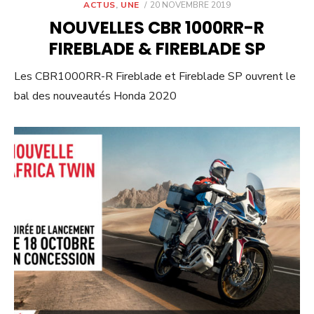
POSTED
ACTUS
,
UNE
20 NOVEMBRE 2019
ON
NOUVELLES CBR 1000RR-R
FIREBLADE & FIREBLADE SP
Les CBR1000RR-R Fireblade et Fireblade SP ouvrent le
bal des nouveautés Honda 2020