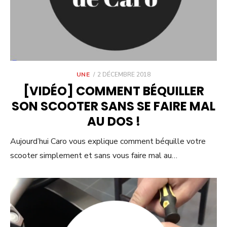
POSTED
UNE
2 DÉCEMBRE 2018
ON
[VIDÉO] COMMENT BÉQUILLER
SON SCOOTER SANS SE FAIRE MAL
AU DOS !
Aujourd’hui Caro vous explique comment béquille votre
scooter simplement et sans vous faire mal au…