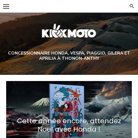
Skip
to
content
CONCESSIONNAIRE HONDA, VESPA, PIAGGIO, GILERA ET
APRILIA À THONON-ANTHY
Cette année encore, attendez
Noël avec Honda !