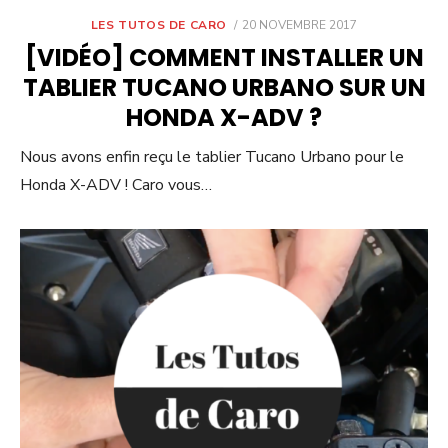
POSTED
LES TUTOS DE CARO
20 NOVEMBRE 2017
ON
[VIDÉO] COMMENT INSTALLER UN
TABLIER TUCANO URBANO SUR UN
HONDA X-ADV ?
Nous avons enfin reçu le tablier Tucano Urbano pour le
Honda X-ADV ! Caro vous…