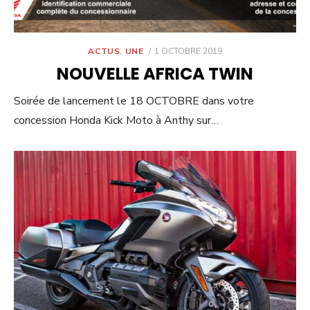
POSTED
ACTUS
,
UNE
1 OCTOBRE 2019
ON
NOUVELLE AFRICA TWIN
Soirée de lancement le 18 OCTOBRE dans votre
concession Honda Kick Moto à Anthy sur…