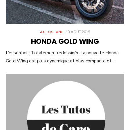
POSTED
ACTUS
,
UNE
3 AOÛT 2019
ON
HONDA GOLD WING
L’essentiel : Totalement redessinée, la nouvelle Honda
Gold Wing est plus dynamique et plus compacte et…