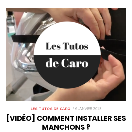
POSTED
LES TUTOS DE CARO
6 JANVIER 2018
ON
[VIDÉO] COMMENT INSTALLER SES
MANCHONS ?